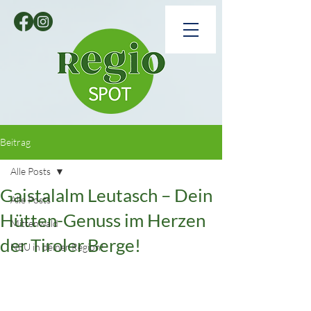
Beitrag
Alle Posts
Gaistalalm Leutasch – Dein
Alle Posts
Hütten-Genuss im Herzen
Mittenwald
der Tiroler Berge!
NEU in deiner Region!