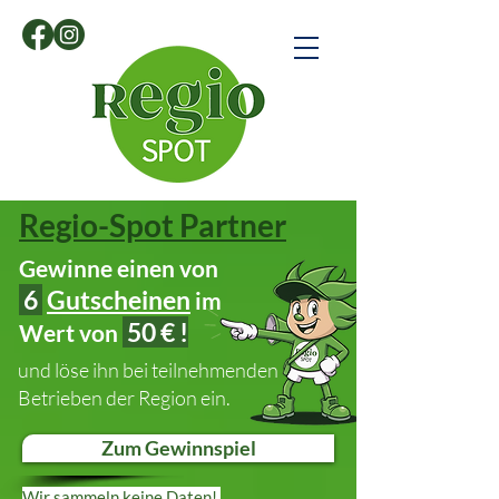
Regio-Spot Partner
Gewinne einen von
6
Gutscheinen
im
50 € !
Wert von
und löse ihn bei teilnehmenden
Betrieben der Region ein.
Zum Gewinnspiel
Wir sammeln keine Daten!