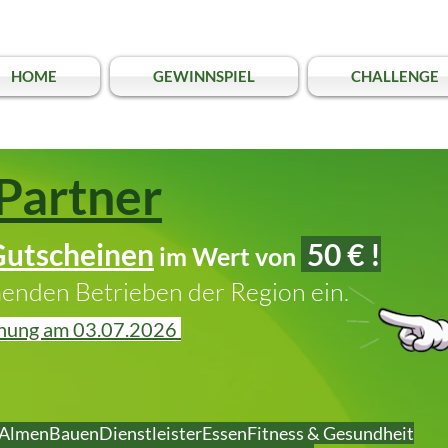
HOME
GEWINNSPIEL
CHALLENGE
Partner
Gutscheinen
50 € !
im Wert von
menden Betrieben der Region ein.
hung am 03.07.2026
Almen
Bauen
Dienstleister
Essen
Fitness & Gesundheit