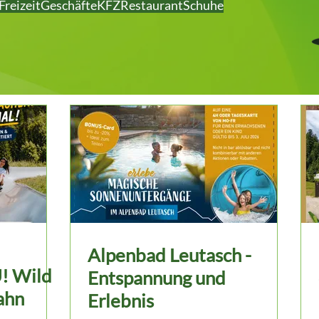
Freizeit
Geschäfte
KFZ
Restaurant
Schuhe
Alpenbad Leutasch -
! Wild
Entspannung und
ahn
Erlebnis